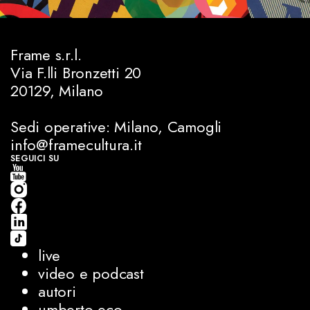
Frame s.r.l.
Via F.lli Bronzetti 20
20129, Milano
Sedi operative: Milano, Camogli
info@framecultura.it
SEGUICI SU
live
video e podcast
autori
umberto eco