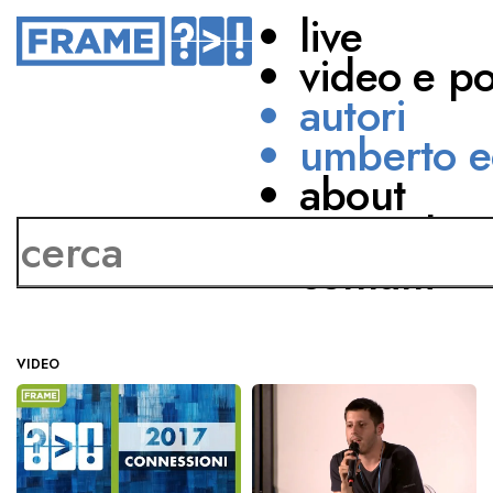
live
video e p
autori
umberto e
about
Michael Righini
network
contatti
VIDEO