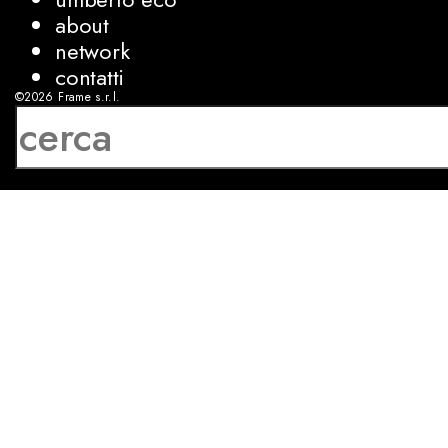
about
network
contatti
©2026
Frame s.r.l.
P.IVA 08927250962
privacy
cookies
sviluppo:
Luca Bunino