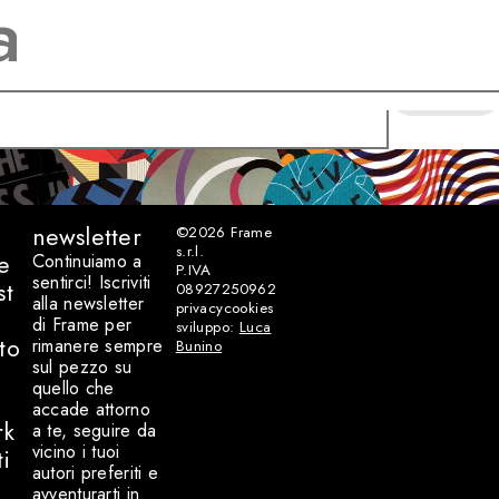
CERCA
newsletter
©2026
Frame
s.r.l.
e
Continuiamo a
P.IVA
sentirci! Iscriviti
st
08927250962
alla newsletter
privacy
cookies
di Frame per
sviluppo:
Luca
to
rimanere sempre
Bunino
sul pezzo su
quello che
accade attorno
rk
a te, seguire da
vicino i tuoi
ti
autori preferiti e
avventurarti in