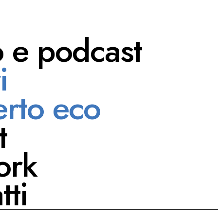
o e podcast
i
 Chiappalone
rto eco
t
ork
tti