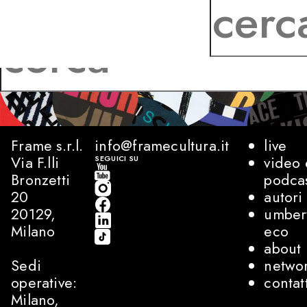
Frame s.r.l.
info@framecultura.it
live
Via F.lli
video 
SEGUICI SU
Bronzetti
podca
20
autori
20129,
umber
Milano
eco
about
Sedi
netwo
operative:
contat
Milano,