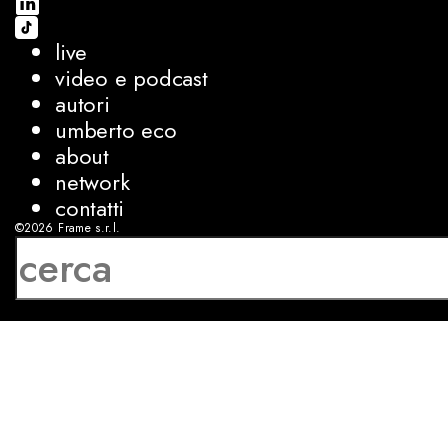
live
video e podcast
autori
umberto eco
about
network
contatti
©2026
Frame s.r.l.
P.IVA 08927250962
privacy
cookies
sviluppo:
Luca Bunino