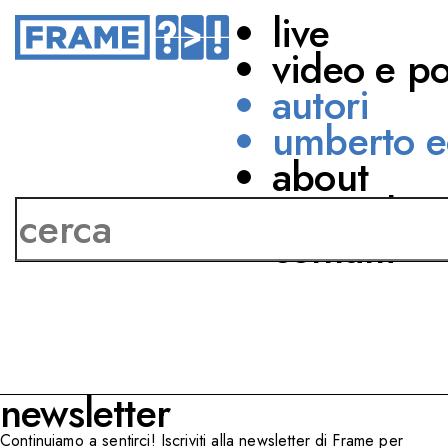
live
video e p
autori
umberto e
about
Nicoletta Braschi
network
contatti
newsletter
Continuiamo a sentirci! Iscriviti alla newsletter di Frame per