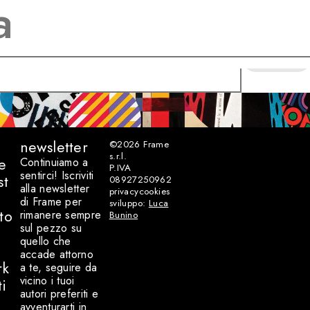
CERCA
newsletter
©2026
Frame
s.r.l.
e
Continuiamo a
P.IVA
sentirci! Iscriviti
st
08927250962
alla newsletter
privacy
cookies
di Frame per
sviluppo:
Luca
to
rimanere sempre
Bunino
sul pezzo su
quello che
accade attorno
rk
a te, seguire da
vicino i tuoi
ti
autori preferiti e
avventurarti in