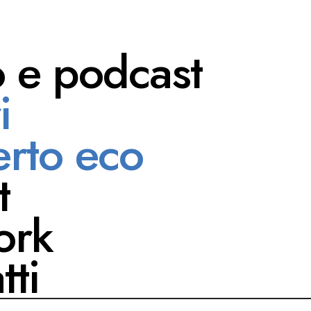
o e podcast
i
Violi
rto eco
t
ork
tti