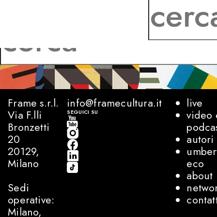
Frame s.r.l.
info@framecultura.it
live
Via F.lli
video 
SEGUICI SU
Bronzetti
podca
20
autori
20129,
umber
Milano
eco
about
Sedi
netwo
operative:
contat
Milano,