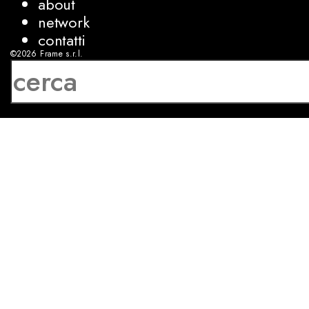
about
network
contatti
©2026
Frame s.r.l.
P.IVA 08927250962
privacy
cookies
sviluppo:
Luca Bunino