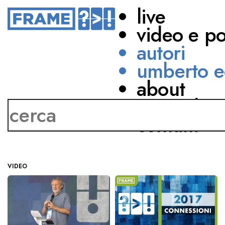
live
video e p
autori
umberto e
about
Roberto Ferrari
network
contatti
VIDEO