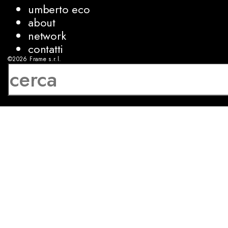
umberto eco
about
network
contatti
©2026
Frame s.r.l.
P.IVA 08927250962
privacy
cookies
sviluppo:
Luca Bunino