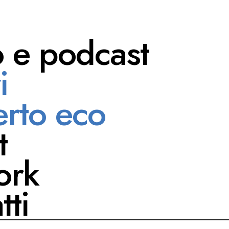
o e podcast
i
 Raimondo
rto eco
t
ork
tti