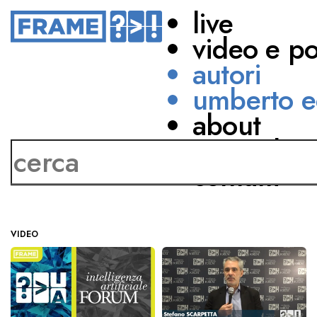
live
video e p
autori
umberto e
about
Stefano Scarpetta
network
contatti
VIDEO