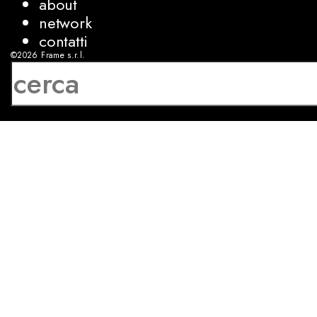
about
network
contatti
©2026
Frame s.r.l.
P.IVA 08927250962
privacy
cookies
sviluppo:
Luca Bunino