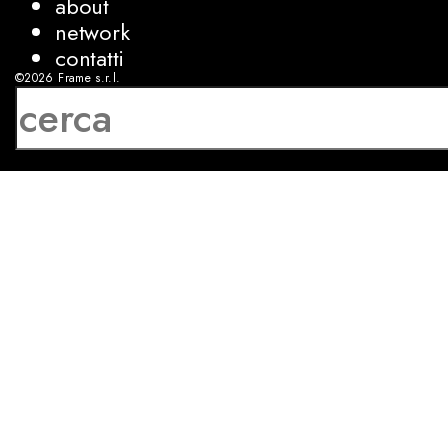
about
network
contatti
©2026
Frame s.r.l.
P.IVA 08927250962
privacy
cookies
sviluppo:
Luca Bunino