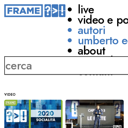
live
video e p
autori
umberto e
about
Valdo Gamberutti
network
contatti
VIDEO