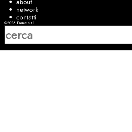
about
network
contatti
©2026
Frame s.r.l.
P.IVA 08927250962
privacy
cookies
sviluppo:
Luca Bunino