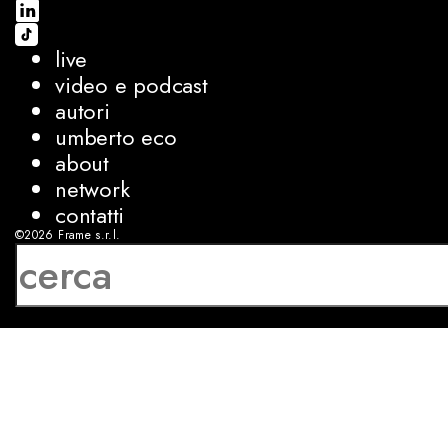
live
video e podcast
autori
umberto eco
about
network
contatti
©2026
Frame s.r.l.
P.IVA 08927250962
privacy
cookies
sviluppo:
Luca Bunino