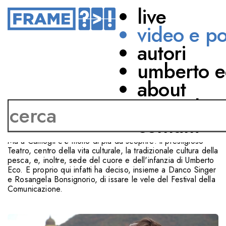
live
video e p
autori
UMBERTO ECO
umberto e
COMUNICARE A
about
CAMOGLI
network
contatti
Camogli, borgo millenario unico della riviera ligure, famoso
per le sue belle spiagge e, anticamente, per i suoi velieri.
Ma a Camogli c'è molto di più da scoprire: il prestigioso
Teatro, centro della vita culturale, la tradizionale cultura della
pesca, e, inoltre, sede del cuore e dell'infanzia di Umberto
Eco. E proprio qui infatti ha deciso, insieme a Danco Singer
e Rosangela Bonsignorio, di issare le vele del Festival della
Comunicazione.