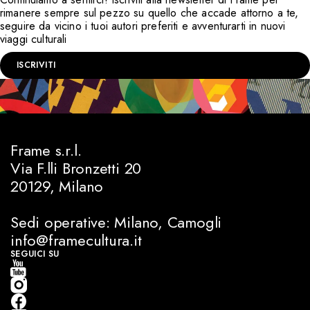
rimanere sempre sul pezzo su quello che accade attorno a te,
seguire da vicino i tuoi autori preferiti e avventurarti in nuovi
viaggi culturali
ISCRIVITI
Frame s.r.l.
Via F.lli Bronzetti 20
20129, Milano
Sedi operative: Milano, Camogli
info@framecultura.it
SEGUICI SU