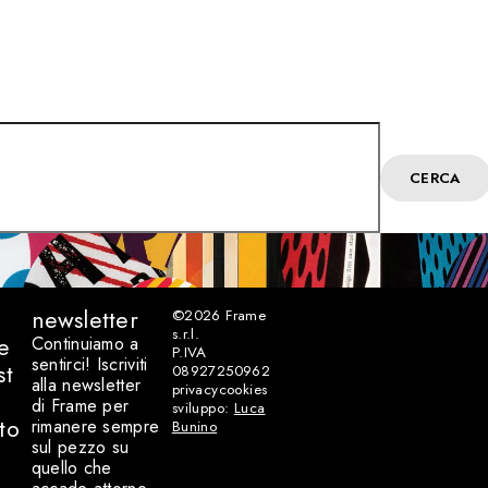
CERCA
newsletter
©2026
Frame
s.r.l.
e
Continuiamo a
P.IVA
sentirci! Iscriviti
st
08927250962
alla newsletter
privacy
cookies
di Frame per
sviluppo:
Luca
to
rimanere sempre
Bunino
sul pezzo su
quello che