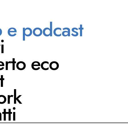
o e podcast
PLAYLIST
i
rto eco
'intelligenza
t
ork
tti
AI: PROSP