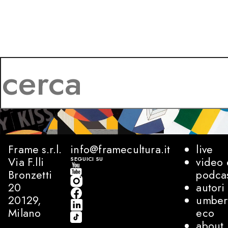
Frame s.r.l.
info@framecultura.it
live
Via F.lli
video 
SEGUICI SU
Bronzetti
podca
20
autori
20129,
umber
Milano
eco
about