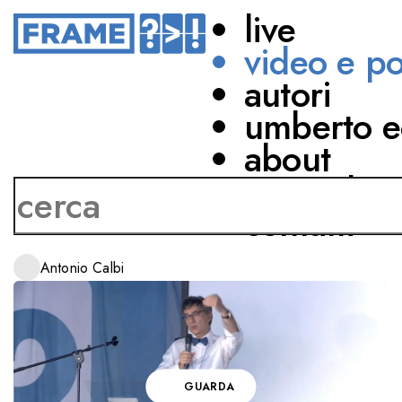
live
video e p
autori
TEATRO
umberto e
IL TEATRO COME
about
PARLAMENTO
network
SOCIALE
contatti
CON
Antonio Calbi
GUARDA