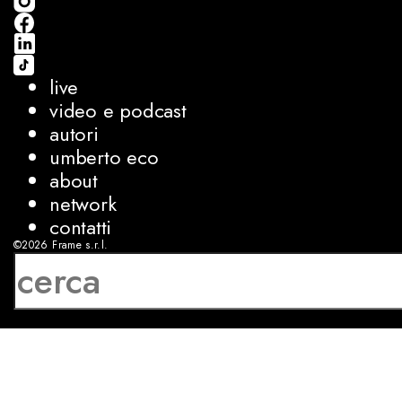
live
video e podcast
autori
umberto eco
about
network
contatti
©2026
Frame s.r.l.
P.IVA 08927250962
privacy
cookies
sviluppo:
Luca Bunino