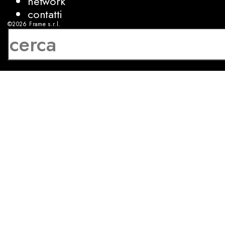
network
contatti
©2026
Frame s.r.l.
P.IVA 08927250962
privacy
cookies
sviluppo:
Luca Bunino