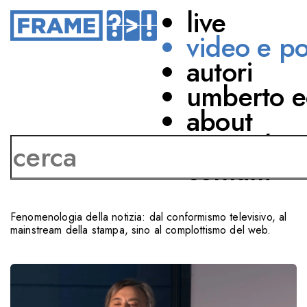
live
video e p
autori
MEDIA
umberto e
MEDIA APOCALITTICI
about
ED INTEGRATI
network
contatti
CON
Carlo Freccero
Fenomenologia della notizia: dal conformismo televisivo, al
mainstream della stampa, sino al complottismo del web.