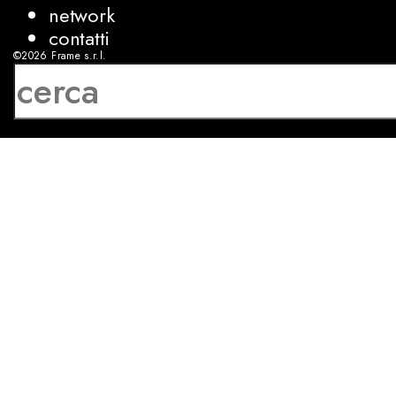
network
contatti
©2026
Frame s.r.l.
P.IVA 08927250962
privacy
cookies
sviluppo:
Luca Bunino