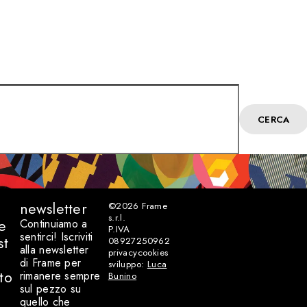
CERCA
newsletter
©2026
Frame
s.r.l.
e
Continuiamo a
P.IVA
sentirci! Iscriviti
st
08927250962
alla newsletter
privacy
cookies
di Frame per
sviluppo:
Luca
to
rimanere sempre
Bunino
sul pezzo su
quello che