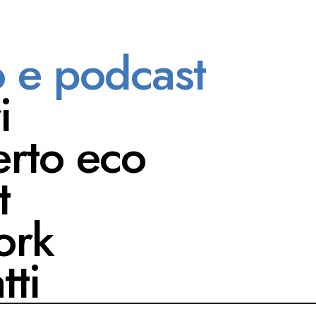
o e podcast
PODCAST
i
rto eco
t
ork
tti