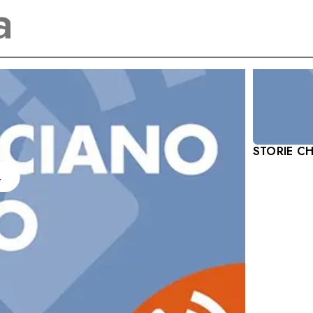
STORIE C
A