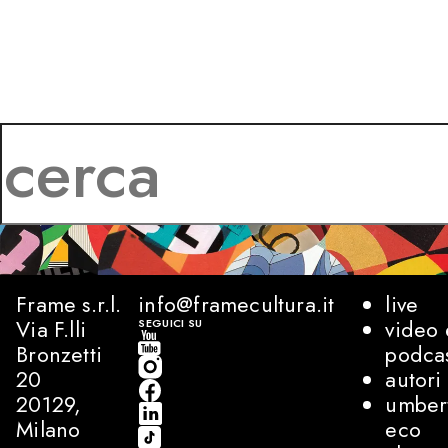
Frame s.r.l.
info@framecultura.it
live
Via F.lli
video 
SEGUICI SU
Bronzetti
podca
20
autori
20129,
umber
Milano
eco