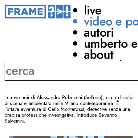
live
video e p
autori
LETTERATURA
umberto e
TEMPI NUOVI: PIÙ
about
CIVILI O PIÙ INCIVILI?
network
contatti
CON
Alessandro Robecchi
Severino Salvemini
l nuovo noir di Alessandro Robecchi (Sellerio), ricco di colpi
di scena e ambientato nella Milano contemporanea. È
l’ottava avventura di Carlo Monterossi, detective senza una
precisa professione investigativa. Introduce Severino
Salvemini.