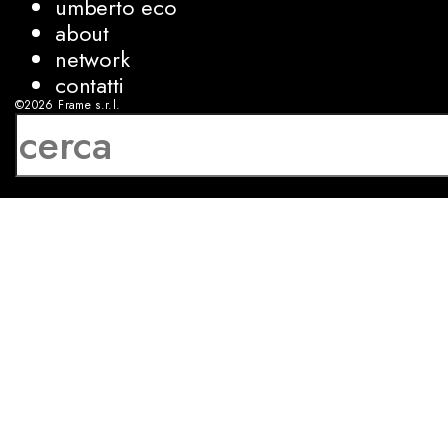
umberto eco
about
network
contatti
©2026
Frame s.r.l.
P.IVA 08927250962
privacy
cookies
sviluppo:
Luca Bunino