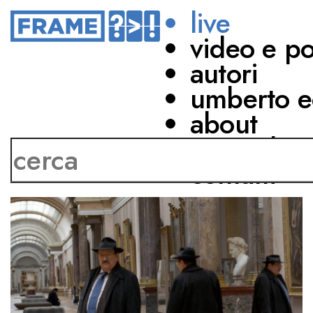
live
video e p
autori
umberto e
about
network
contatti