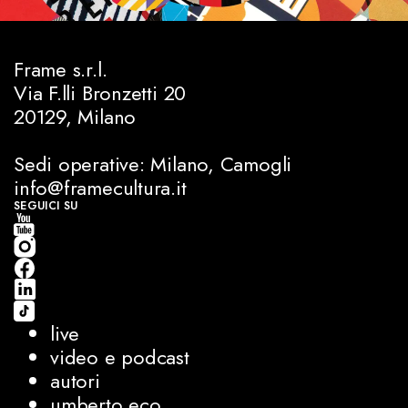
Frame s.r.l.
Via F.lli Bronzetti 20
20129, Milano
Sedi operative: Milano, Camogli
info@framecultura.it
SEGUICI SU
live
video e podcast
autori
umberto eco