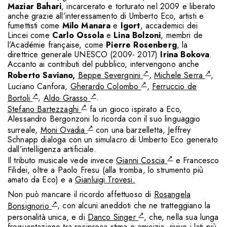
Maziar Bahari
, incarcerato e torturato nel 2009 e liberato
anche grazie all’interessamento di Umberto Eco, artisti e
fumettisti come
Milo Manara
e
Igort
, accademici dei
Lincei come
Carlo Ossola
e
Lina Bolzoni
, membri de
l’Académie française, come
Pierre Rosenberg
, la
direttrice generale UNESCO (2009- 2017)
Irina Bokova
.
Accanto ai contributi del pubblico, intervengono anche
↗
↗
Roberto Saviano,
Beppe Severgnini
,
Michele Serra
,
↗
Luciano Canfora,
Gherardo Colombo
,
Ferruccio de
↗
↗
Bortoli
,
Aldo Grasso
.
↗
Stefano Bartezzaghi
fa un gioco ispirato a Eco,
Alessandro Bergonzoni lo ricorda con il suo linguaggio
↗
surreale,
Moni Ovadia
con una barzelletta, Jeffrey
Schnapp dialoga con un simulacro di Umberto Eco generato
dall’intelligenza artificiale.
↗
Il tributo musicale vede invece
Gianni Coscia
e Francesco
Filidei, oltre a Paolo Fresu (alla tromba, lo strumento più
amato da Eco) e a
Gianluigi Trovesi.
Non può mancare il ricordo affettuoso di
Rosangela
↗
Bonsignorio
, con alcuni aneddoti che ne tratteggiano la
↗
personalità unica, e di
Danco Singer
, che, nella sua lunga
frequentazione tra reciproca stima e amicizia, rivive i lati più