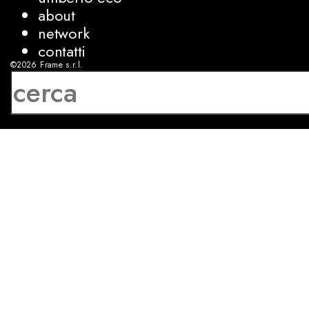
about
network
contatti
©2026
Frame s.r.l.
P.IVA 08927250962
privacy
cookies
sviluppo:
Luca Bunino