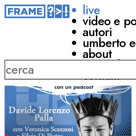
live
video e p
autori
umberto e
about
network
contatti