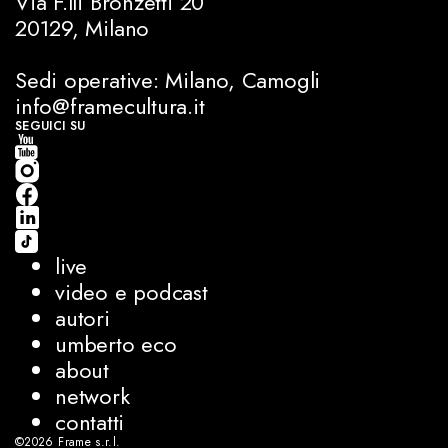
Via F.lli Bronzetti 20
20129, Milano
Sedi operative: Milano, Camogli
info@framecultura.it
SEGUICI SU
live
video e podcast
autori
umberto eco
about
network
contatti
©2026
Frame s.r.l.