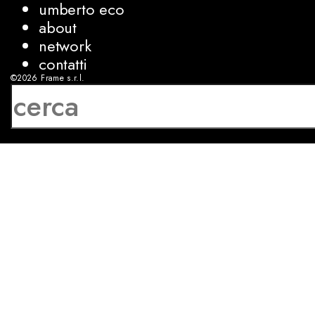
umberto eco
about
network
contatti
©2026
Frame s.r.l.
P.IVA 08927250962
privacy
cookies
sviluppo:
Luca Bunino