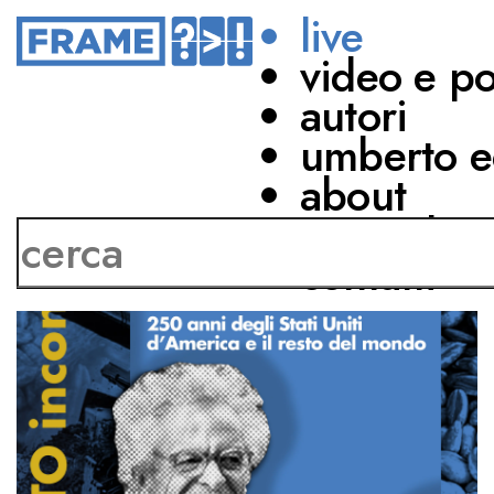
live
video e p
autori
umberto e
about
network
contatti