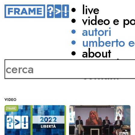
live
video e p
autori
umberto e
about
Cecilia Ferranti
network
contatti
VIDEO