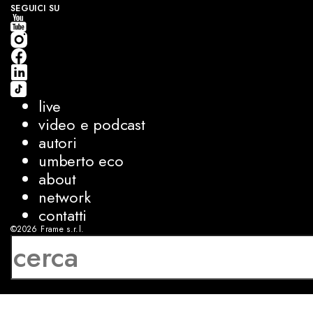
SEGUICI SU
live
video e podcast
autori
umberto eco
about
network
contatti
©2026
Frame s.r.l.
P.IVA 08927250962
privacy
cookies
sviluppo:
Luca Bunino