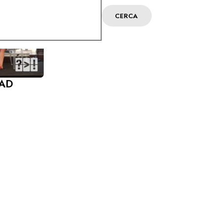
CERCA
DAD