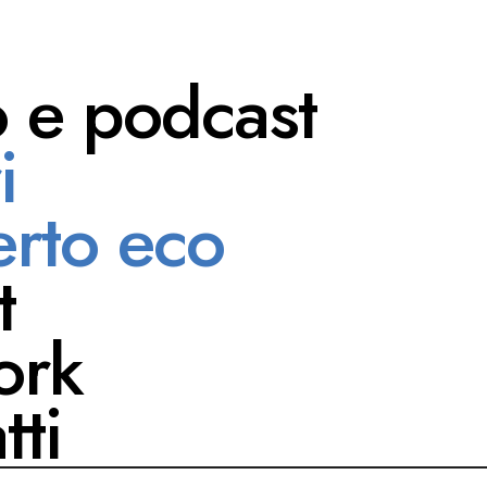
o e podcast
i
 Zunino
rto eco
t
ork
tti