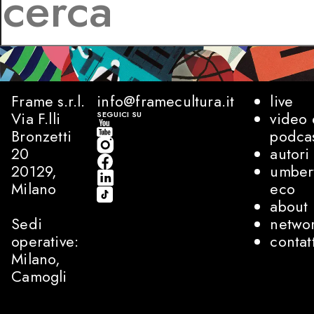
Frame s.r.l.
info@framecultura.it
live
Via F.lli
video 
SEGUICI SU
Bronzetti
podca
20
autori
20129,
umber
Milano
eco
about
Sedi
netwo
operative:
contat
Milano,
Camogli