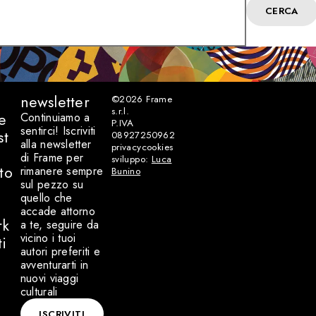
CERCA
newsletter
©2026
Frame
s.r.l.
e
Continuiamo a
P.IVA
sentirci! Iscriviti
st
08927250962
alla newsletter
privacy
cookies
di Frame per
sviluppo:
Luca
to
rimanere sempre
Bunino
sul pezzo su
quello che
accade attorno
rk
a te, seguire da
vicino i tuoi
ti
autori preferiti e
avventurarti in
nuovi viaggi
culturali
ISCRIVITI