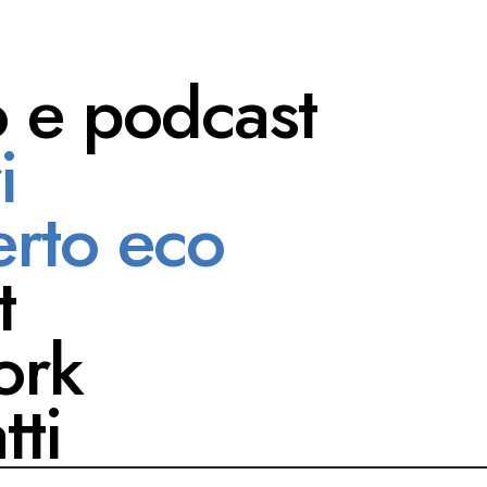
o e podcast
i
Oldani
rto eco
t
ork
tti