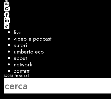
live
video e podcast
autori
umberto eco
about
network
contatti
©2026
Frame s.r.l.
P.IVA 08927250962
privacy
cookies
sviluppo:
Luca Bunino