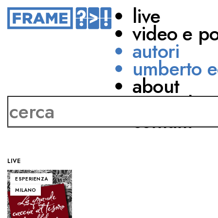
live
video e p
autori
umberto e
about
Demetrio Albertini
network
contatti
LIVE
ESPERIENZA
MILANO