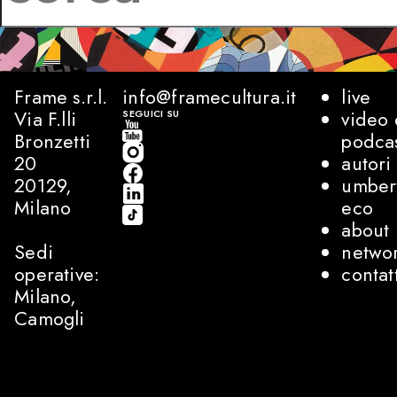
Frame s.r.l.
info@framecultura.it
live
Via F.lli
video 
SEGUICI SU
Bronzetti
podca
20
autori
20129,
umber
Milano
eco
about
Sedi
netwo
operative:
contat
Milano,
Camogli