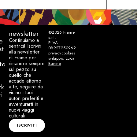
newsletter
©2026
Frame
s.r.l.
e
Continuiamo a
P.IVA
sentirci! Iscriviti
st
08927250962
alla newsletter
privacy
cookies
di Frame per
sviluppo:
Luca
to
rimanere sempre
Bunino
sul pezzo su
quello che
accade attorno
rk
a te, seguire da
vicino i tuoi
ti
autori preferiti e
avventurarti in
nuovi viaggi
culturali
ISCRIVITI