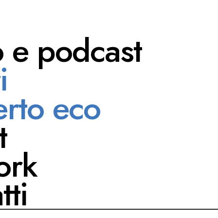
o e podcast
i
onsignorio
rto eco
t
ork
tti
ACADEMY
CAMOGLI