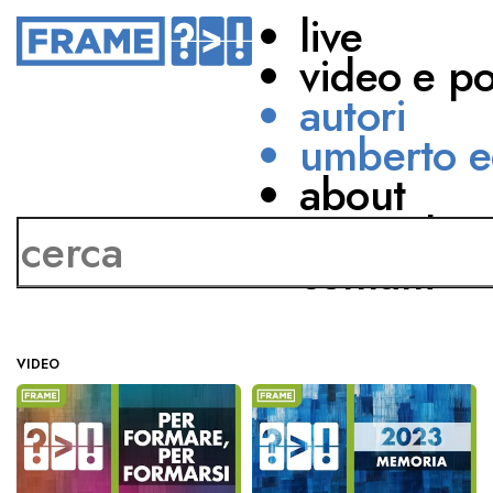
live
video e p
autori
umberto e
about
Gianni Oliva
network
contatti
VIDEO