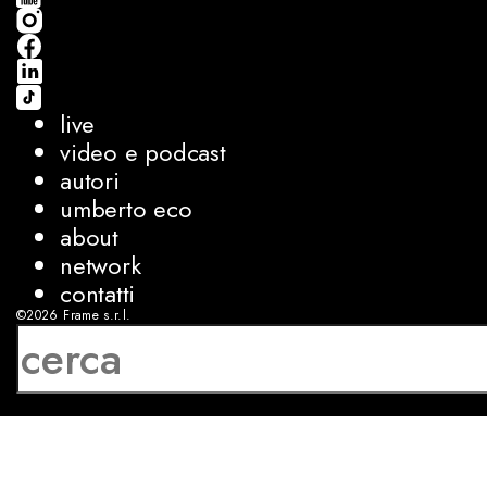
live
video e podcast
autori
umberto eco
about
network
contatti
©2026
Frame s.r.l.
P.IVA 08927250962
privacy
cookies
sviluppo:
Luca Bunino