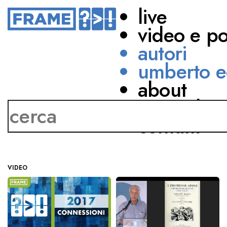
live
video e p
autori
umberto e
about
Guido Chelazzi
network
contatti
VIDEO