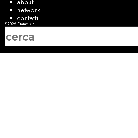
about
network
contatti
©2026
Frame s.r.l.
P.IVA 08927250962
privacy
cookies
sviluppo:
Luca Bunino