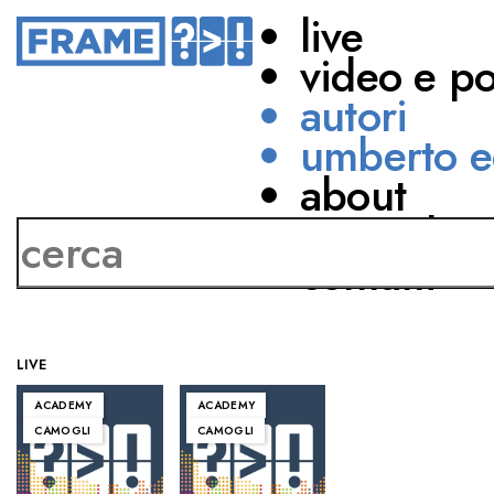
live
video e p
autori
umberto e
about
Leopoldo Benacchio
network
contatti
LIVE
ACADEMY
ACADEMY
CAMOGLI
CAMOGLI