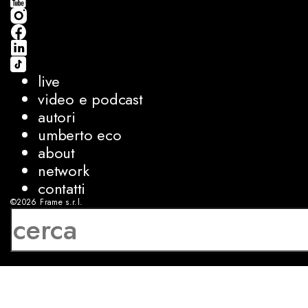
live
video e podcast
autori
umberto eco
about
network
contatti
©2026
Frame s.r.l.
P.IVA 08927250962
privacy
cookies
sviluppo:
Luca Bunino