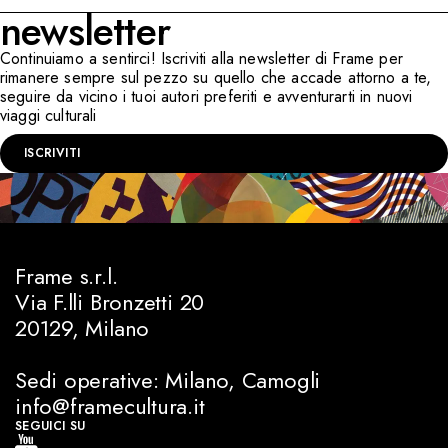
newsletter
Continuiamo a sentirci! Iscriviti alla newsletter di Frame per
rimanere sempre sul pezzo su quello che accade attorno a te,
seguire da vicino i tuoi autori preferiti e avventurarti in nuovi
viaggi culturali
ISCRIVITI
Frame s.r.l.
Via F.lli Bronzetti 20
20129, Milano
Sedi operative: Milano, Camogli
info@framecultura.it
SEGUICI SU