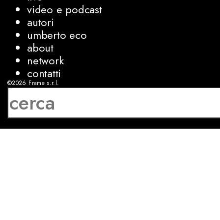
video e podcast
autori
umberto eco
about
network
contatti
©2026
Frame s.r.l.
P.IVA 08927250962
privacy
cookies
sviluppo:
Luca Bunino