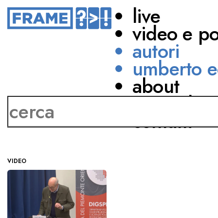
live
video e p
autori
umberto e
about
Marco Belpoliti
network
contatti
VIDEO