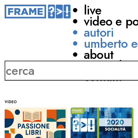
live
video e p
autori
umberto e
about
Mario Incudine
network
contatti
VIDEO