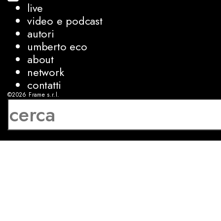
live
video e podcast
autori
umberto eco
about
network
contatti
©2026
Frame s.r.l.
P.IVA 08927250962
privacy
cookies
sviluppo:
Luca Bunino