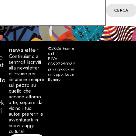
CERCA
newsletter
©2026
Frame
s.r.l.
e
Continuiamo a
P.IVA
sentirci! Iscriviti
st
08927250962
alla newsletter
privacy
cookies
di Frame per
sviluppo:
Luca
to
rimanere sempre
Bunino
sul pezzo su
quello che
accade attorno
rk
a te, seguire da
vicino i tuoi
ti
autori preferiti e
avventurarti in
nuovi viaggi
culturali