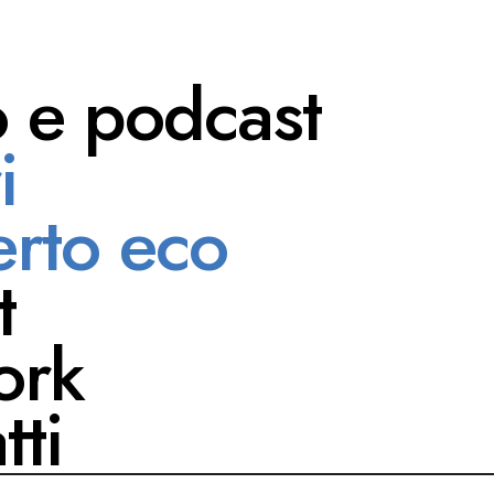
o e podcast
i
 Zanella
rto eco
t
ork
tti