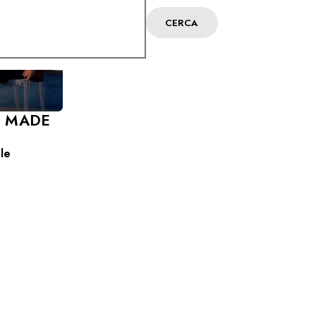
CERCA
O MADE
le