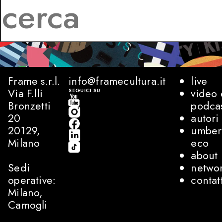
Frame s.r.l.
info@framecultura.it
live
Via F.lli
video 
SEGUICI SU
Bronzetti
podca
20
autori
20129,
umber
Milano
eco
about
Sedi
netwo
operative:
contat
Milano,
Camogli