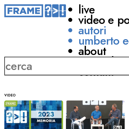
live
video e p
autori
umberto e
about
Roberto Olivi
network
contatti
VIDEO