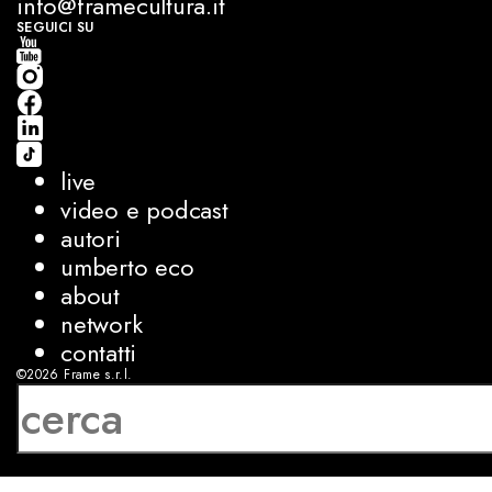
info@framecultura.it
SEGUICI SU
live
video e podcast
autori
umberto eco
about
network
contatti
©2026
Frame s.r.l.
P.IVA 08927250962
privacy
cookies
sviluppo:
Luca Bunino