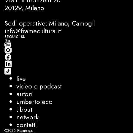
20129, Milano
Sedi operative: Milano, Camogli
info@framecultura.it
SEGUICI SU
live
video e podcast
autori
umberto eco
about
network
contatti
©2026
Frame s.r.l.