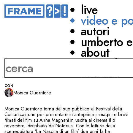
live
video e p
autori
MEDIA
umberto e
ANNA, UNA STORIA
about
PRIVATA
network
Racconto e immagini
contatti
CON
Monica Guerritore
Monica Guerritore torna dal suo pubblico al Festival della
Comunicazione per presentare in anteprima immagini e brevi
filmati del film su Anna Magnani in uscita al cinema il 6
novembre, distribuito da Notorius. Con le letture della
sceneggiatura ‘La Nascita di un film’ due anni fa ha