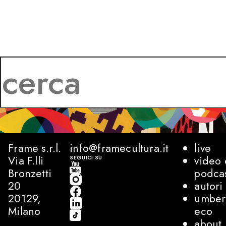
Frame s.r.l.
info@framecultura.it
live
Via F.lli
video 
SEGUICI SU
Bronzetti
podca
20
autori
20129,
umber
Milano
eco
about