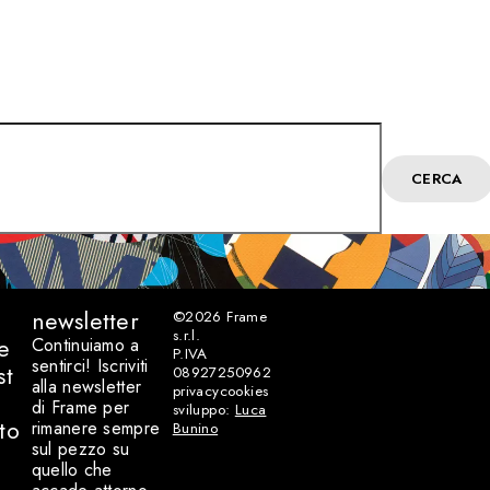
CERCA
newsletter
©2026
Frame
s.r.l.
e
Continuiamo a
P.IVA
sentirci! Iscriviti
st
08927250962
alla newsletter
privacy
cookies
di Frame per
sviluppo:
Luca
to
rimanere sempre
Bunino
sul pezzo su
quello che