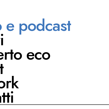
o e podcast
PLAYLIST
i
N’IDEA
rto eco
 un’identità visiva
t
ork
tti
FESTIVAL