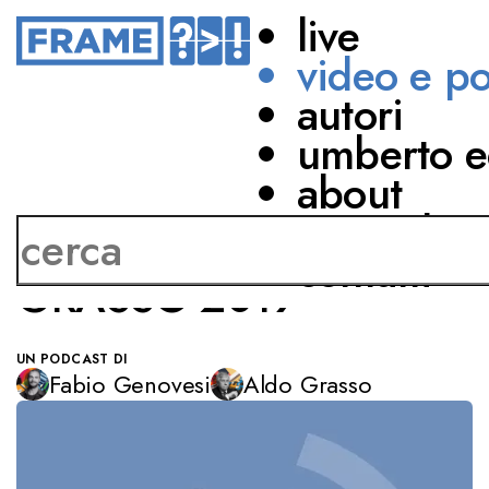
live
video e p
autori
MEDIA
ITALIA
SPORT
umberto e
LA CIVILTÀ DELLE DUE
about
RUOTE
network
Fabio GENOVESI, Aldo
contatti
GRASSO 2019
UN PODCAST DI
Fabio Genovesi
Aldo Grasso