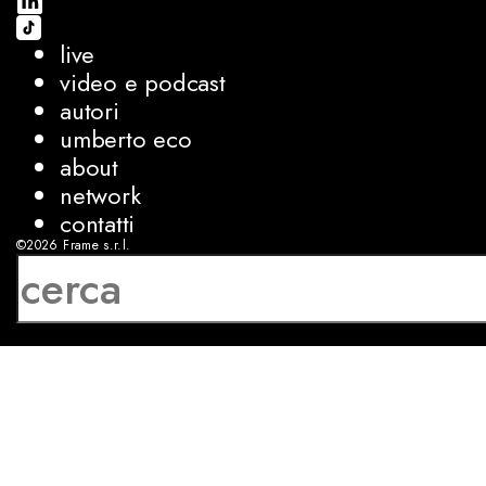
live
video e podcast
autori
umberto eco
about
network
contatti
©2026
Frame s.r.l.
P.IVA 08927250962
privacy
cookies
sviluppo:
Luca Bunino