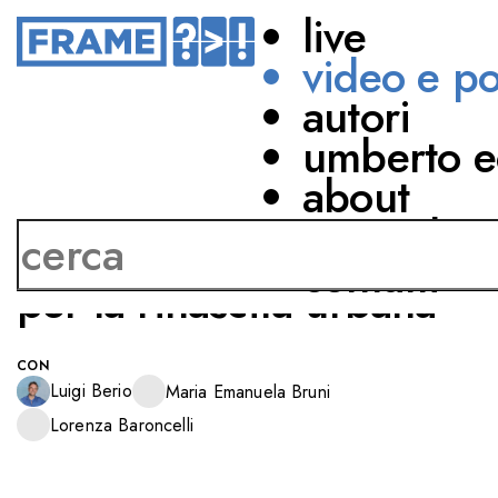
live
video e p
autori
CITTÀ
umberto e
LA CULTURA CAMBIA
about
LE CITTÀ
network
Ispirazione e creatività
contatti
per la rinascita urbana
CON
Luigi Berio
Maria Emanuela Bruni
Lorenza Baroncelli