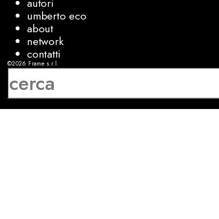
autori
umberto eco
about
network
contatti
©2026
Frame s.r.l.
P.IVA 08927250962
privacy
cookies
sviluppo:
Luca Bunino