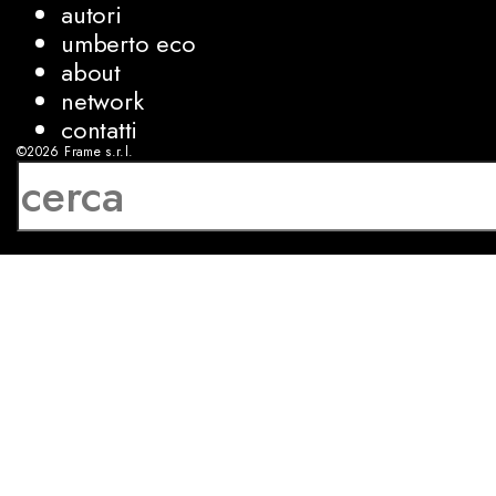
autori
umberto eco
about
network
contatti
©2026
Frame s.r.l.
P.IVA 08927250962
privacy
cookies
sviluppo:
Luca Bunino