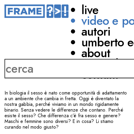
live
video e p
autori
SCIENZE NATURALI
ISPIRAZIONE
PARITÀ DI GENERE
umberto e
LIBERTÀ E CORPO
about
network
CON
Antonella Viola
Gherardo Colombo
contatti
Neri Marcorè
In biologia il sesso è nato come opportunità di adattamento
a un ambiente che cambia in fretta. Oggi è diventato la
nostra gabbia, perché viviamo in un mondo rigidamente
binario. Senza vedere le differenze che contano. Perché
esiste il sesso? Che differenza c’è fra sesso e genere?
Maschi e femmine sono diversi? E in cosa? Li stiamo
curando nel modo giusto?