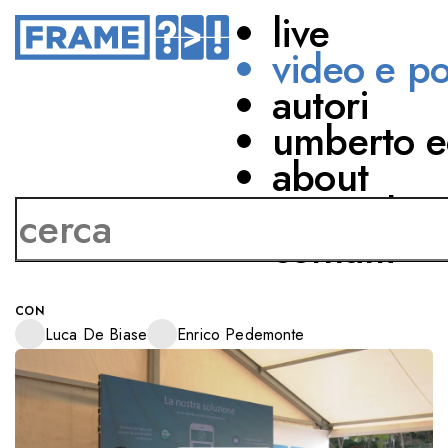
live
video e p
autori
FILOSOFIA
SCIENZE NATURALI
umberto e
POLAR BUBBLE:
about
CONTRO LA
network
POLARIZZAZIONE E LE
contatti
BOLLE INFORMATIVE
CON
Luca De Biase
Enrico Pedemonte