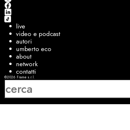
live
video e podcast
autori
umberto eco
about
network
contatti
©2026
Frame s.r.l.
P.IVA 08927250962
privacy
cookies
sviluppo:
Luca Bunino