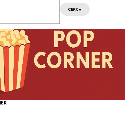
CERCA
NER