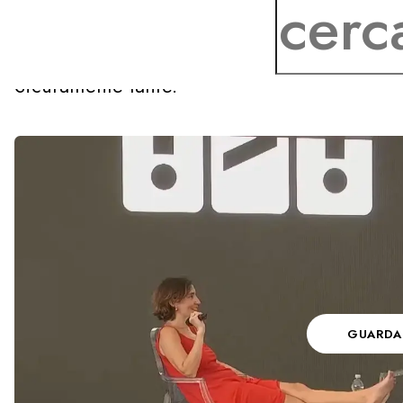
piene le nostre giornate. Quante volte ci sia
sarebbe stato di noi se le cose non fossero 
modo, se avessimo deciso di fare una cosa an
Sicuramente tante.
GUARDA