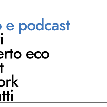
o e podcast
PLAYLIST
i
RS
rto eco
t
ork
tti
bile può cambiare la vita
ro due porte scorrevoli?
ndo inaspettato dove le
FESTIVAL
 casualità di cui sono