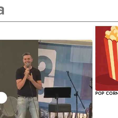
mo trovati a pensare a cosa
andate in un determinato
ziché un’altra?
POP COR