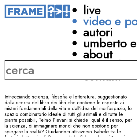
live
video e p
autori
SCIENZE NATURALI
FILOSOFIA
LETTERATURA
umberto e
TUTTI I MONDI
about
POSSIBILI
network
contatti
CON
Telmo Pievani
Intrecciando scienza, filosofia e letteratura, suggestionato
dalla ricerca del libro dei libri che contiene le risposte ai
misteri fondamentali della vita e dall’idea del morfospazio, lo
spazio combinatorio ideale di tutti gli animali e di tutte le
piante possibili, Telmo Pievani si chiede: qual è il senso, per
la scienza, di immaginare mondi che non esistono per
spiegare la realtà? Guidandoci attraverso Babele tra le