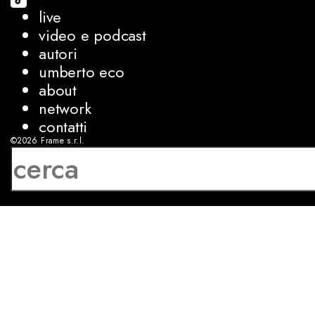
live
video e podcast
autori
umberto eco
about
network
contatti
©2026
Frame s.r.l.
P.IVA 08927250962
privacy
cookies
sviluppo:
Luca Bunino