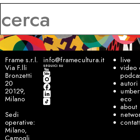
Frame s.r.l.
info@framecultura.it
live
Via F.lli
video 
SEGUICI SU
Bronzetti
podca
20
autori
20129,
umber
Milano
eco
about
Sedi
netwo
operative:
contat
Milano,
Camogli