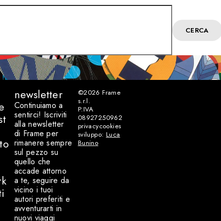
CERCA
newsletter
©2026
Frame
s.r.l.
e
Continuiamo a
P.IVA
sentirci! Iscriviti
st
08927250962
alla newsletter
privacy
cookies
di Frame per
sviluppo:
Luca
to
rimanere sempre
Bunino
sul pezzo su
quello che
accade attorno
rk
a te, seguire da
vicino i tuoi
ti
autori preferiti e
avventurarti in
nuovi viaggi