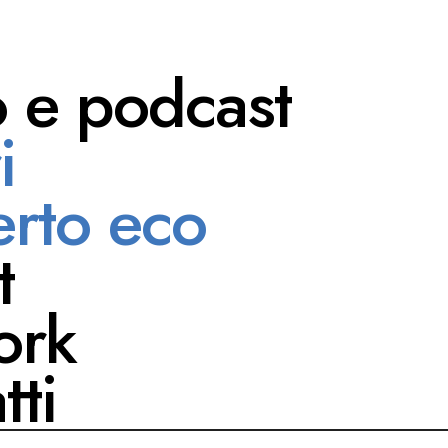
o e podcast
i
ndreose
rto eco
t
ork
tti