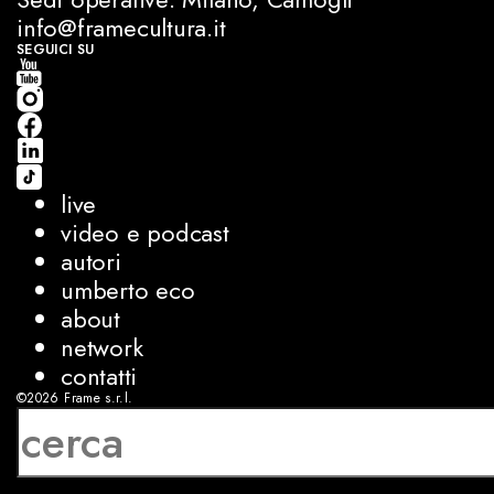
info@framecultura.it
SEGUICI SU
live
video e podcast
autori
umberto eco
about
network
contatti
©2026
Frame s.r.l.
P.IVA 08927250962
privacy
cookies
sviluppo:
Luca Bunino