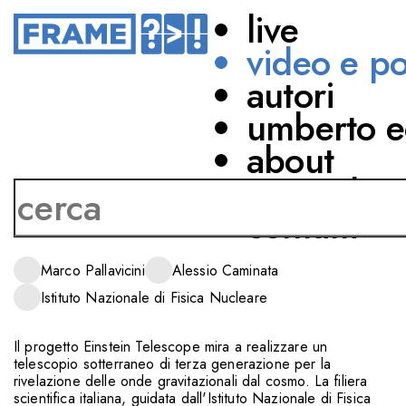
live
video e p
autori
DIVULGAZIONE SCIENTIFICA
ASTRONOMIA
umberto e
DALLA SARDEGNA
about
ALLA SCOPERTA DEL
network
COSMO
contatti
CON
Marco Pallavicini
Alessio Caminata
Istituto Nazionale di Fisica Nucleare
Il progetto Einstein Telescope mira a realizzare un
telescopio sotterraneo di terza generazione per la
rivelazione delle onde gravitazionali dal cosmo. La filiera
scientifica italiana, guidata dall'Istituto Nazionale di Fisica