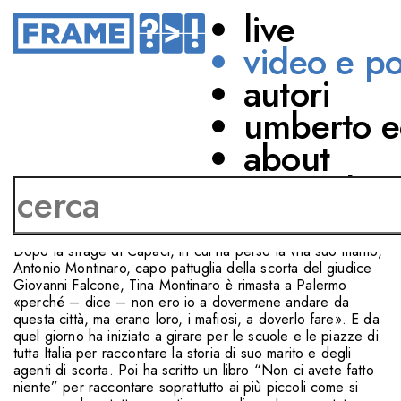
live
video e p
autori
EDUCATION
SOCIETÀ
umberto e
L'AMORE CHE RESTA
about
network
CON
Tina Montinaro
Stefania Auci
contatti
Dopo la strage di Capaci, in cui ha perso la vita suo marito,
Antonio Montinaro, capo pattuglia della scorta del giudice
Giovanni Falcone, Tina Montinaro è rimasta a Palermo
«perché – dice – non ero io a dovermene andare da
questa città, ma erano loro, i mafiosi, a doverlo fare». E da
quel giorno ha iniziato a girare per le scuole e le piazze di
tutta Italia per raccontare la storia di suo marito e degli
agenti di scorta. Poi ha scritto un libro “Non ci avete fatto
niente” per raccontare soprattutto ai più piccoli come si