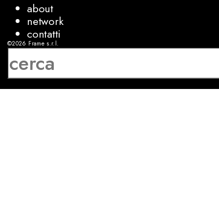
about
network
contatti
©2026
Frame s.r.l.
P.IVA 08927250962
privacy
cookies
sviluppo:
Luca Bunino