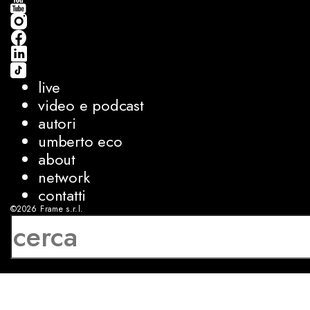
live
video e podcast
autori
umberto eco
about
network
contatti
©2026
Frame s.r.l.
P.IVA 08927250962
privacy
cookies
sviluppo:
Luca Bunino