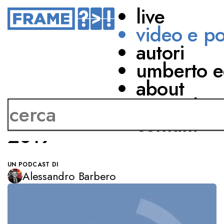
live
video e p
autori
HOMO SAPIENS
STORIA MODERNA
umberto e
LA CIVILTÀ E I
about
SELVAGGI
network
Alessandro BARBERO
contatti
2019
UN PODCAST DI
Alessandro Barbero