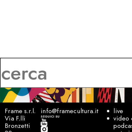
Frame s.r.l.
info@framecultura.it
live
Via F.lli
video 
SEGUICI SU
Bronzetti
podca