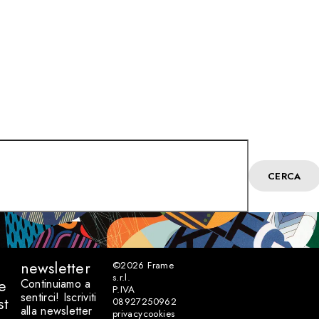
CERCA
newsletter
©2026
Frame
s.r.l.
e
Continuiamo a
P.IVA
sentirci! Iscriviti
st
08927250962
alla newsletter
privacy
cookies