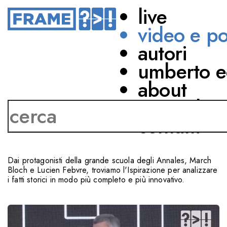
live
video e p
autori
STORIA MODERNA
umberto e
UNA LEZIONE DI
about
STORIA
network
contatti
CON
Alessandro Barbero
Dai protagonisti della grande scuola degli Annales, March
Bloch e Lucien Febvre, troviamo l'Ispirazione per analizzare
i fatti storici in modo più completo e più innovativo.