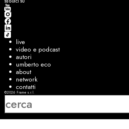
SEGUICI SU
live
video e podcast
autori
umberto eco
about
network
contatti
©2026
Frame s.r.l.
P.IVA 08927250962
privacy
cookies
sviluppo:
Luca Bunino