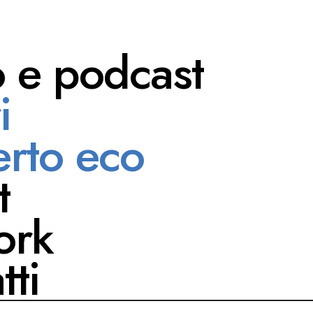
o e podcast
i
rati
rto eco
t
ork
tti