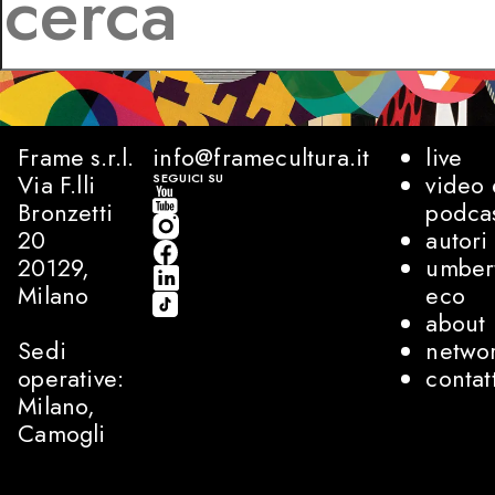
Frame s.r.l.
info@framecultura.it
live
Via F.lli
video 
SEGUICI SU
Bronzetti
podca
20
autori
20129,
umber
Milano
eco
about
Sedi
netwo
operative:
contat
Milano,
Camogli