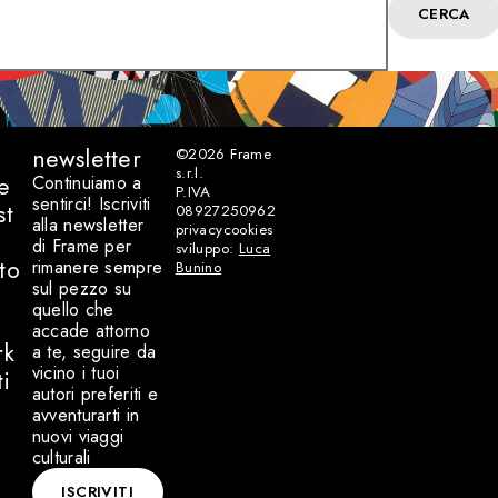
CERCA
newsletter
©2026
Frame
s.r.l.
e
Continuiamo a
P.IVA
sentirci! Iscriviti
st
08927250962
alla newsletter
privacy
cookies
di Frame per
sviluppo:
Luca
to
rimanere sempre
Bunino
sul pezzo su
quello che
accade attorno
rk
a te, seguire da
vicino i tuoi
ti
autori preferiti e
avventurarti in
nuovi viaggi
culturali
ISCRIVITI