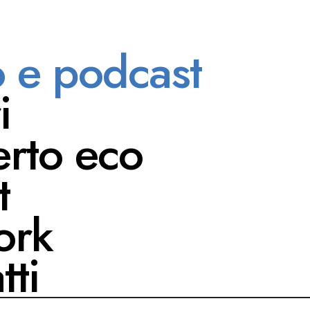
o e podcast
PLAYLIST
i
OGNI
rto eco
trovato
t
ork
tti
 e vogliamo andare: verso
à dell’amore, del lavoro,
averso o torneremo a
mo crescere le nuove