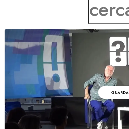
generazioni? Per tutto questo occorre reinve
passioni e ricominciare dai sogni.
GUARDA