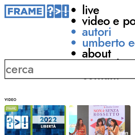
live
video e p
autori
umberto e
Andrea Federica de
about
Cesco
network
contatti
VIDEO