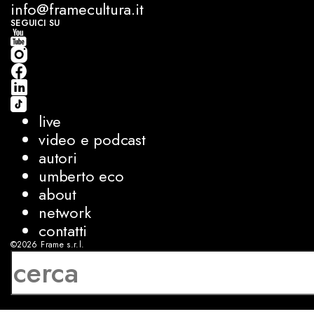
info@framecultura.it
SEGUICI SU
live
video e podcast
autori
umberto eco
about
network
contatti
©2026
Frame s.r.l.
P.IVA 08927250962
privacy
cookies
sviluppo:
Luca Bunino