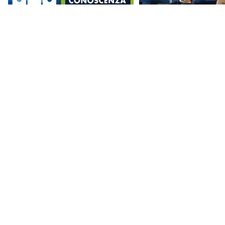
LE ITALIANE
FESTIVAL DELLA
COMUNICAZIONE 2021
GLI ITALIANI, MASSIMI
STUDIO QUASI
SPORTIVI IN
SCIENTIFICO SU
PANTOFOLE
FASCINO DEL P
Frame s.r.l.
info@framecultura.it
live