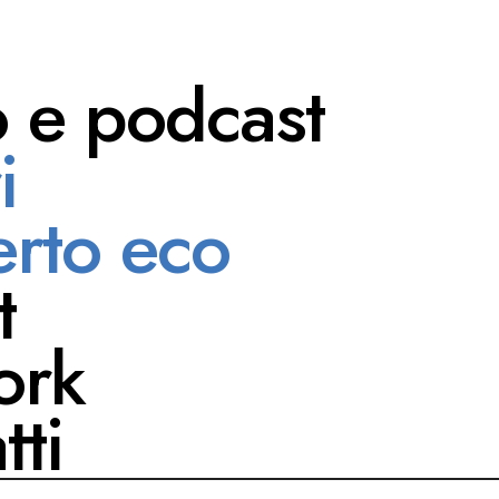
o e podcast
i
i Pardo
rto eco
t
ork
tti